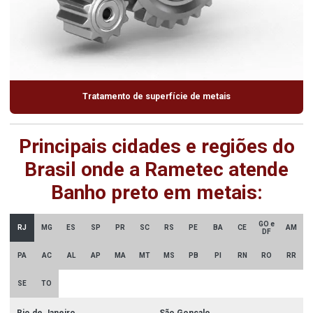
Tratamento de superfície de metais
Principais cidades e regiões do
Brasil onde a Rametec atende
Banho preto em metais:
GO e
RJ
MG
ES
SP
PR
SC
RS
PE
BA
CE
AM
DF
PA
AC
AL
AP
MA
MT
MS
PB
PI
RN
RO
RR
SE
TO
Rio de Janeiro
São Gonçalo