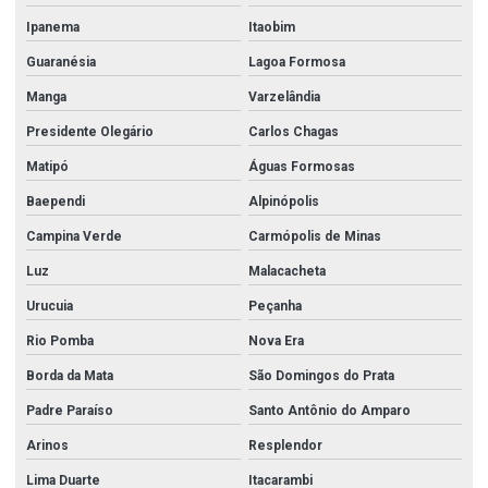
Ipanema
Itaobim
Guaranésia
Lagoa Formosa
Manga
Varzelândia
Presidente Olegário
Carlos Chagas
Matipó
Águas Formosas
Baependi
Alpinópolis
Campina Verde
Carmópolis de Minas
Luz
Malacacheta
Urucuia
Peçanha
Rio Pomba
Nova Era
Borda da Mata
São Domingos do Prata
Padre Paraíso
Santo Antônio do Amparo
Arinos
Resplendor
Lima Duarte
Itacarambi