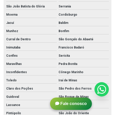
São João Batista do Glória
Serrania
Moema
Cordisburgo
Jacuí
Baldim
Munhoz
Bonfim
Curral de Dentro
São Gonçalo do Abaeté
Inimutaba
Francisco Badaró
Confins
Sericita
Maravilhas
Pedra Bonita
Inconfidentes
Cônego Marinho
Toledo
Iraí de Minas
Claro dos Poções
São Pedro dos Ferros
Guidoval
São Roque de Minas
Fale conosco
Lassance
Coimbra
Pintópolis
São João do Oriente