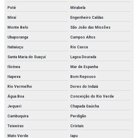
Poté
Mirabela
Miraí
Engenheiro Caldas
Monte Belo
São João das Missões
Ubaporanga
Campos Altos
Itatiaiuçu
Rio Casca
Santa Maria do Suaçuí
Lagoa Dourada
Ilicínea
Mar de Espanha
Itapeva
Bom Repouso
Rio Vermelho
Dores do Indaiá
Água Boa
Conceição do Rio Verde
Jequeri
Chapada Gaúcha
Cambuquira
Perdigão
Teixeiras
Cristais
Mato Verde
Iapu