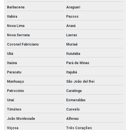
Barbacena
Araguari
Itabira
Passos
Nova Lima
Araxá
Nova Serrana
Lavras
Coronel Fabriciano
Muriaé
Ubá
Ituiutaba
Itaúna
Pará de Minas
Paracatu
Itajubá
Manhuaçu
São João del Rei
Patrocínio
Caratinga
Unaí
Esmeraldas
Timóteo
Curvelo
João Monlevade
Alfenas
Viçosa
Três Corações