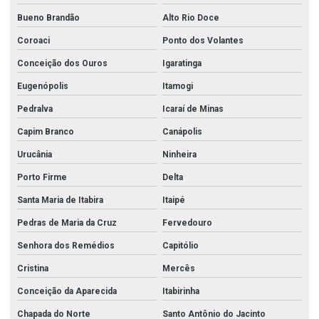
Bueno Brandão
Alto Rio Doce
Coroaci
Ponto dos Volantes
Conceição dos Ouros
Igaratinga
Eugenópolis
Itamogi
Pedralva
Icaraí de Minas
Capim Branco
Canápolis
Urucânia
Ninheira
Porto Firme
Delta
Santa Maria de Itabira
Itaipé
Pedras de Maria da Cruz
Fervedouro
Senhora dos Remédios
Capitólio
Cristina
Mercês
Conceição da Aparecida
Itabirinha
Chapada do Norte
Santo Antônio do Jacinto