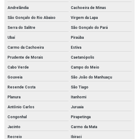
Andrelândia
Cachoeira de Minas
São Gonçalo do Rio Abaixo
Virgem da Lapa
Serra do Salitre
São Gonçalo do Pará
Ubaí
Piraúba
Carmo da Cachoeira
Estiva
Prudente de Morais
Caetanópolis
Cabo Verde
Campo do Meio
Gouveia
São João do Manhuaçu
Resende Costa
São Tiago
Planura
Itanhomi
Antônio Carlos
Juruaia
Congonhal
Pirapetinga
Jacinto
Carmo da Mata
Recreio
Ibiraci