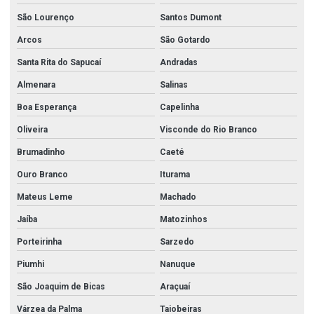
São Lourenço
Santos Dumont
Arcos
São Gotardo
Santa Rita do Sapucaí
Andradas
Almenara
Salinas
Boa Esperança
Capelinha
Oliveira
Visconde do Rio Branco
Brumadinho
Caeté
Ouro Branco
Iturama
Mateus Leme
Machado
Jaíba
Matozinhos
Porteirinha
Sarzedo
Piumhi
Nanuque
São Joaquim de Bicas
Araçuaí
Várzea da Palma
Taiobeiras