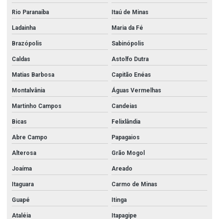
Rio Paranaíba
Itaú de Minas
Ladainha
Maria da Fé
Brazópolis
Sabinópolis
Caldas
Astolfo Dutra
Matias Barbosa
Capitão Enéas
Montalvânia
Águas Vermelhas
Martinho Campos
Candeias
Bicas
Felixlândia
Abre Campo
Papagaios
Alterosa
Grão Mogol
Joaíma
Areado
Itaguara
Carmo de Minas
Guapé
Itinga
Ataléia
Itapagipe