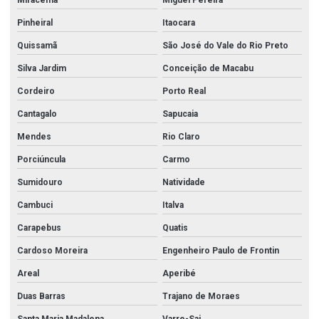
Pinheiral
Itaocara
Quissamã
São José do Vale do Rio Preto
Silva Jardim
Conceição de Macabu
Cordeiro
Porto Real
Cantagalo
Sapucaia
Mendes
Rio Claro
Porciúncula
Carmo
Sumidouro
Natividade
Cambuci
Italva
Carapebus
Quatis
Cardoso Moreira
Engenheiro Paulo de Frontin
Areal
Aperibé
Duas Barras
Trajano de Moraes
Santa Maria Madalena
Varre-Sai