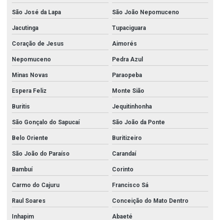
São José da Lapa
São João Nepomuceno
Jacutinga
Tupaciguara
Coração de Jesus
Aimorés
Nepomuceno
Pedra Azul
Minas Novas
Paraopeba
Espera Feliz
Monte Sião
Buritis
Jequitinhonha
São Gonçalo do Sapucaí
São João da Ponte
Belo Oriente
Buritizeiro
São João do Paraíso
Carandaí
Bambuí
Corinto
Carmo do Cajuru
Francisco Sá
Raul Soares
Conceição do Mato Dentro
Inhapim
Abaeté