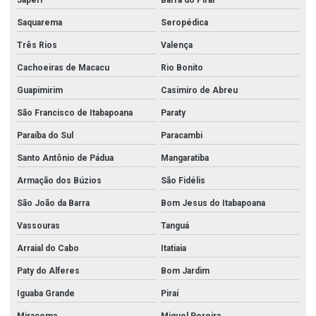
Saquarema
Seropédica
Três Rios
Valença
Cachoeiras de Macacu
Rio Bonito
Guapimirim
Casimiro de Abreu
São Francisco de Itabapoana
Paraty
Paraíba do Sul
Paracambi
Santo Antônio de Pádua
Mangaratiba
Armação dos Búzios
São Fidélis
São João da Barra
Bom Jesus do Itabapoana
Vassouras
Tanguá
Arraial do Cabo
Itatiaia
Paty do Alferes
Bom Jardim
Iguaba Grande
Piraí
Miracema
Miguel Pereira