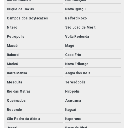
Duque de Caxias
Nova Iguaçu
Campos dos Goytacazes
Belford Roxo
Niterói
São João de Meriti
Petrópolis
Volta Redonda
Macaé
Magé
Itaboraí
Cabo Frio
Maricá
Nova Friburgo
Barra Mansa
Angra dos Reis
Mesquita
Teresópolis
Rio das Ostras
Nilópolis
Queimados
Araruama
Resende
Itaguaí
São Pedro da Aldeia
Itaperuna
Japeri
Barra do Piraí