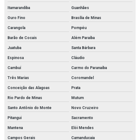
Itamarandiba
Guanhães
Ouro Fino
Brasília de Minas
Carangola
Pompéu
Barão de Cocais
Além Paraíba
Juatuba
Santa Bárbara
Espinosa
Cláudio
Cambuí
Carmo do Paranaíba
Três Marias
Coromandel
Conceição das Alagoas
Prata
Rio Pardo de Minas
Mutum
Santo Antônio do Monte
Novo Cruzeiro
Pitangui
Sacramento
Mantena
Elói Mendes
Campos Gerais
Camanducaia