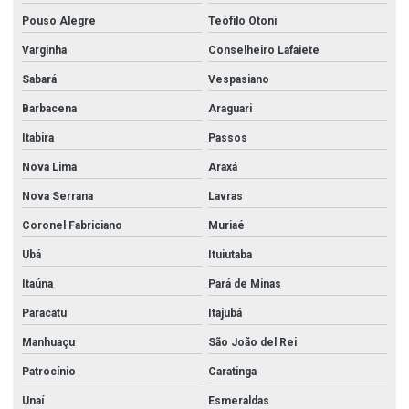
Pouso Alegre
Teófilo Otoni
Varginha
Conselheiro Lafaiete
Sabará
Vespasiano
Barbacena
Araguari
Itabira
Passos
Nova Lima
Araxá
Nova Serrana
Lavras
Coronel Fabriciano
Muriaé
Ubá
Ituiutaba
Itaúna
Pará de Minas
Paracatu
Itajubá
Manhuaçu
São João del Rei
Patrocínio
Caratinga
Unaí
Esmeraldas