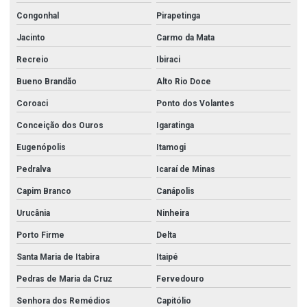
Congonhal
Pirapetinga
Jacinto
Carmo da Mata
Recreio
Ibiraci
Bueno Brandão
Alto Rio Doce
Coroaci
Ponto dos Volantes
Conceição dos Ouros
Igaratinga
Eugenópolis
Itamogi
Pedralva
Icaraí de Minas
Capim Branco
Canápolis
Urucânia
Ninheira
Porto Firme
Delta
Santa Maria de Itabira
Itaipé
Pedras de Maria da Cruz
Fervedouro
Senhora dos Remédios
Capitólio