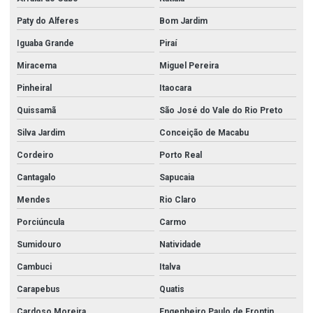
Paty do Alferes
Bom Jardim
Iguaba Grande
Piraí
Miracema
Miguel Pereira
Pinheiral
Itaocara
Quissamã
São José do Vale do Rio Preto
Silva Jardim
Conceição de Macabu
Cordeiro
Porto Real
Cantagalo
Sapucaia
Mendes
Rio Claro
Porciúncula
Carmo
Sumidouro
Natividade
Cambuci
Italva
Carapebus
Quatis
Cardoso Moreira
Engenheiro Paulo de Frontin