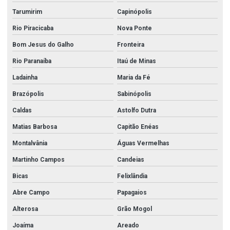
Tarumirim
Capinópolis
Rio Piracicaba
Nova Ponte
Bom Jesus do Galho
Fronteira
Rio Paranaíba
Itaú de Minas
Ladainha
Maria da Fé
Brazópolis
Sabinópolis
Caldas
Astolfo Dutra
Matias Barbosa
Capitão Enéas
Montalvânia
Águas Vermelhas
Martinho Campos
Candeias
Bicas
Felixlândia
Abre Campo
Papagaios
Alterosa
Grão Mogol
Joaíma
Areado