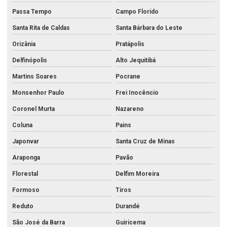
Passa Tempo
Campo Florido
Santa Rita de Caldas
Santa Bárbara do Leste
Orizânia
Pratápolis
Delfinópolis
Alto Jequitibá
Martins Soares
Pocrane
Monsenhor Paulo
Frei Inocêncio
Coronel Murta
Nazareno
Coluna
Pains
Japonvar
Santa Cruz de Minas
Araponga
Pavão
Florestal
Delfim Moreira
Formoso
Tiros
Reduto
Durandé
São José da Barra
Guiricema