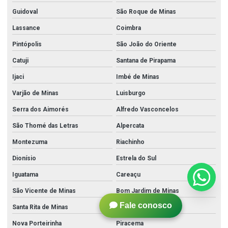
Guidoval
São Roque de Minas
Lassance
Coimbra
Pintópolis
São João do Oriente
Catuji
Santana de Pirapama
Ijaci
Imbé de Minas
Varjão de Minas
Luisburgo
Serra dos Aimorés
Alfredo Vasconcelos
São Thomé das Letras
Alpercata
Montezuma
Riachinho
Dionísio
Estrela do Sul
Iguatama
Careaçu
São Vicente de Minas
Bom Jardim de Minas
Fale conosco
Santa Rita de Minas
São Tomás de Aquino
Nova Porteirinha
Piracema