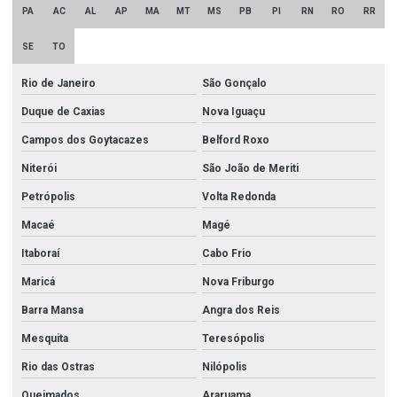
PA
AC
AL
AP
MA
MT
MS
PB
PI
RN
RO
RR
SE
TO
Rio de Janeiro
São Gonçalo
Duque de Caxias
Nova Iguaçu
Campos dos Goytacazes
Belford Roxo
Niterói
São João de Meriti
Petrópolis
Volta Redonda
Macaé
Magé
Itaboraí
Cabo Frio
Maricá
Nova Friburgo
Barra Mansa
Angra dos Reis
Mesquita
Teresópolis
Rio das Ostras
Nilópolis
Queimados
Araruama