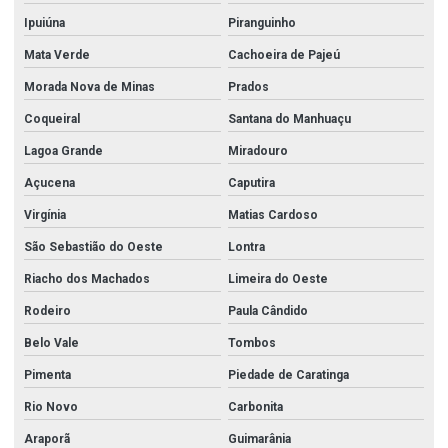
Ipuiúna
Piranguinho
Mata Verde
Cachoeira de Pajeú
Morada Nova de Minas
Prados
Coqueiral
Santana do Manhuaçu
Lagoa Grande
Miradouro
Açucena
Caputira
Virgínia
Matias Cardoso
São Sebastião do Oeste
Lontra
Riacho dos Machados
Limeira do Oeste
Rodeiro
Paula Cândido
Belo Vale
Tombos
Pimenta
Piedade de Caratinga
Rio Novo
Carbonita
Araporã
Guimarânia