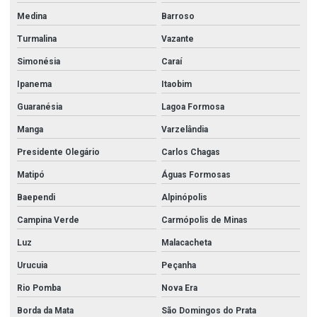
Medina
Barroso
Turmalina
Vazante
Simonésia
Caraí
Ipanema
Itaobim
Guaranésia
Lagoa Formosa
Manga
Varzelândia
Presidente Olegário
Carlos Chagas
Matipó
Águas Formosas
Baependi
Alpinópolis
Campina Verde
Carmópolis de Minas
Luz
Malacacheta
Urucuia
Peçanha
Rio Pomba
Nova Era
Borda da Mata
São Domingos do Prata