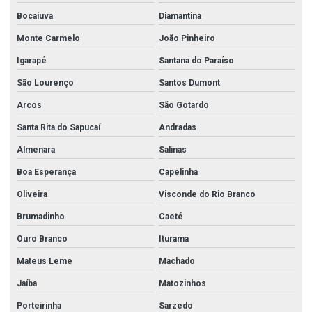
Bocaiuva
Diamantina
Monte Carmelo
João Pinheiro
Igarapé
Santana do Paraíso
São Lourenço
Santos Dumont
Arcos
São Gotardo
Santa Rita do Sapucaí
Andradas
Almenara
Salinas
Boa Esperança
Capelinha
Oliveira
Visconde do Rio Branco
Brumadinho
Caeté
Ouro Branco
Iturama
Mateus Leme
Machado
Jaíba
Matozinhos
Porteirinha
Sarzedo