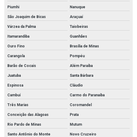
Piumhi
Nanuque
São Joaquim de Bicas
Araçuaí
Várzea da Palma
Taiobeiras
Itamarandiba
Guanhães
Ouro Fino
Brasília de Minas
Carangola
Pompéu
Barão de Cocais
Além Paraíba
Juatuba
Santa Bárbara
Espinosa
Cláudio
Cambuí
Carmo do Paranaíba
Três Marias
Coromandel
Conceição das Alagoas
Prata
Rio Pardo de Minas
Mutum
Santo Antônio do Monte
Novo Cruzeiro