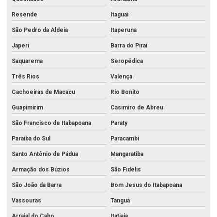
Resende
Itaguaí
São Pedro da Aldeia
Itaperuna
Japeri
Barra do Piraí
Saquarema
Seropédica
Três Rios
Valença
Cachoeiras de Macacu
Rio Bonito
Guapimirim
Casimiro de Abreu
São Francisco de Itabapoana
Paraty
Paraíba do Sul
Paracambi
Santo Antônio de Pádua
Mangaratiba
Armação dos Búzios
São Fidélis
São João da Barra
Bom Jesus do Itabapoana
Vassouras
Tanguá
Arraial do Cabo
Itatiaia