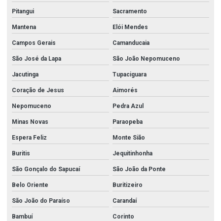
Pitangui
Sacramento
Mantena
Elói Mendes
Campos Gerais
Camanducaia
São José da Lapa
São João Nepomuceno
Jacutinga
Tupaciguara
Coração de Jesus
Aimorés
Nepomuceno
Pedra Azul
Minas Novas
Paraopeba
Espera Feliz
Monte Sião
Buritis
Jequitinhonha
São Gonçalo do Sapucaí
São João da Ponte
Belo Oriente
Buritizeiro
São João do Paraíso
Carandaí
Bambuí
Corinto