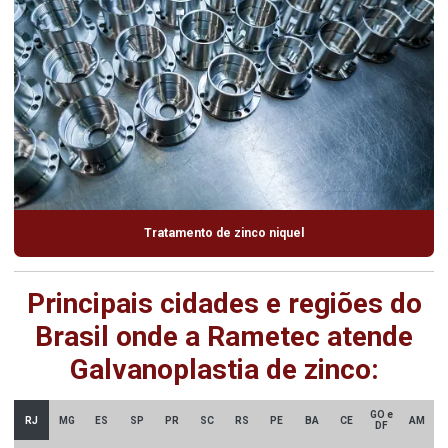
Tratamento de zinco niquel
Principais cidades e regiões do
Brasil onde a Rametec atende
Galvanoplastia de zinco:
GO e
RJ
MG
ES
SP
PR
SC
RS
PE
BA
CE
AM
DF