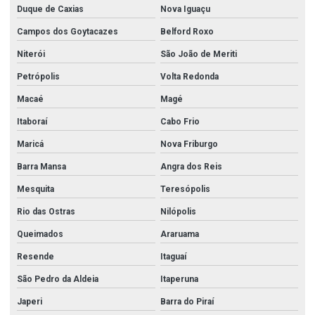
Duque de Caxias
Nova Iguaçu
Campos dos Goytacazes
Belford Roxo
Niterói
São João de Meriti
Petrópolis
Volta Redonda
Macaé
Magé
Itaboraí
Cabo Frio
Maricá
Nova Friburgo
Barra Mansa
Angra dos Reis
Mesquita
Teresópolis
Rio das Ostras
Nilópolis
Queimados
Araruama
Resende
Itaguaí
São Pedro da Aldeia
Itaperuna
Japeri
Barra do Piraí