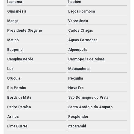
Ipanema
Itaobim
Guaranésia
Lagoa Formosa
Manga
Varzelândia
Presidente Olegário
Carlos Chagas
Matipó
Águas Formosas
Baependi
Alpinópolis
Campina Verde
Carmópolis de Minas
Luz
Malacacheta
Urucuia
Peçanha
Rio Pomba
Nova Era
Borda da Mata
São Domingos do Prata
Padre Paraíso
Santo Antônio do Amparo
Arinos
Resplendor
Lima Duarte
Itacarambi