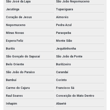
São José da Lapa
São João Nepomuceno
Jacutinga
Tupaciguara
Coração de Jesus
Aimorés
Nepomuceno
Pedra Azul
Minas Novas
Paraopeba
Espera Feliz
Monte Sião
Buritis
Jequitinhonha
São Gonçalo do Sapucaí
São João da Ponte
Belo Oriente
Buritizeiro
São João do Paraíso
Carandaí
Bambuí
Corinto
Carmo do Cajuru
Francisco Sá
Raul Soares
Conceição do Mato Dentro
Inhapim
Abaeté