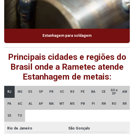
Estanhagem para soldagem
Principais cidades e regiões do
Brasil onde a Rametec atende
Estanhagem de metais:
GO e
RJ
MG
ES
SP
PR
SC
RS
PE
BA
CE
AM
DF
PA
AC
AL
AP
MA
MT
MS
PB
PI
RN
RO
RR
SE
TO
Rio de Janeiro
São Gonçalo