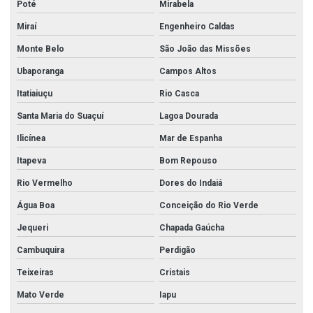
Poté
Mirabela
Miraí
Engenheiro Caldas
Monte Belo
São João das Missões
Ubaporanga
Campos Altos
Itatiaiuçu
Rio Casca
Santa Maria do Suaçuí
Lagoa Dourada
Ilicínea
Mar de Espanha
Itapeva
Bom Repouso
Rio Vermelho
Dores do Indaiá
Água Boa
Conceição do Rio Verde
Jequeri
Chapada Gaúcha
Cambuquira
Perdigão
Teixeiras
Cristais
Mato Verde
Iapu