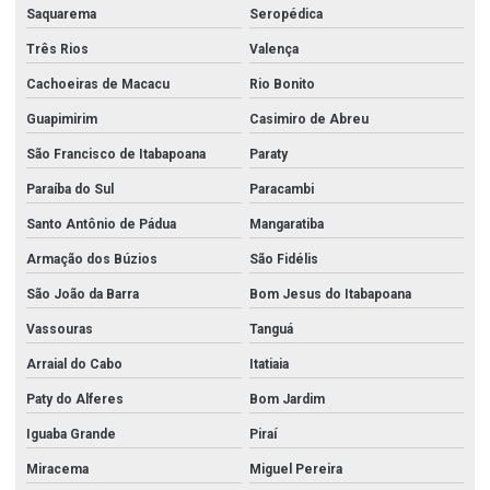
Saquarema
Seropédica
Três Rios
Valença
Cachoeiras de Macacu
Rio Bonito
Guapimirim
Casimiro de Abreu
São Francisco de Itabapoana
Paraty
Paraíba do Sul
Paracambi
Santo Antônio de Pádua
Mangaratiba
Armação dos Búzios
São Fidélis
São João da Barra
Bom Jesus do Itabapoana
Vassouras
Tanguá
Arraial do Cabo
Itatiaia
Paty do Alferes
Bom Jardim
Iguaba Grande
Piraí
Miracema
Miguel Pereira