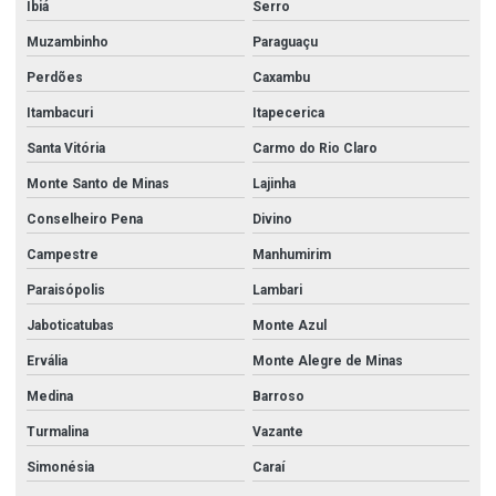
Ibiá
Serro
Muzambinho
Paraguaçu
Perdões
Caxambu
Itambacuri
Itapecerica
Santa Vitória
Carmo do Rio Claro
Monte Santo de Minas
Lajinha
Conselheiro Pena
Divino
Campestre
Manhumirim
Paraisópolis
Lambari
Jaboticatubas
Monte Azul
Ervália
Monte Alegre de Minas
Medina
Barroso
Turmalina
Vazante
Simonésia
Caraí