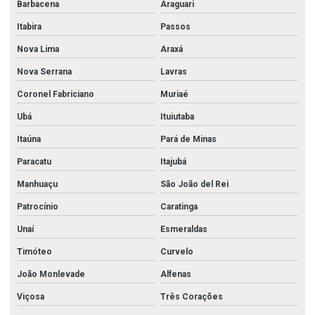
Barbacena
Araguari
Itabira
Passos
Nova Lima
Araxá
Nova Serrana
Lavras
Coronel Fabriciano
Muriaé
Ubá
Ituiutaba
Itaúna
Pará de Minas
Paracatu
Itajubá
Manhuaçu
São João del Rei
Patrocínio
Caratinga
Unaí
Esmeraldas
Timóteo
Curvelo
João Monlevade
Alfenas
Viçosa
Três Corações