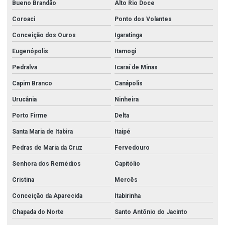
Bueno Brandão
Alto Rio Doce
Coroaci
Ponto dos Volantes
Conceição dos Ouros
Igaratinga
Eugenópolis
Itamogi
Pedralva
Icaraí de Minas
Capim Branco
Canápolis
Urucânia
Ninheira
Porto Firme
Delta
Santa Maria de Itabira
Itaipé
Pedras de Maria da Cruz
Fervedouro
Senhora dos Remédios
Capitólio
Cristina
Mercês
Conceição da Aparecida
Itabirinha
Chapada do Norte
Santo Antônio do Jacinto