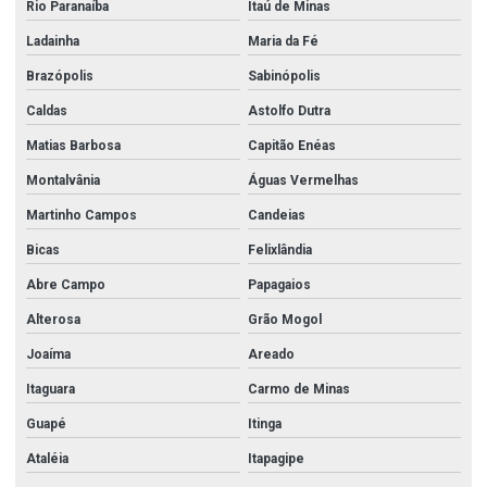
Rio Paranaíba
Itaú de Minas
Ladainha
Maria da Fé
Brazópolis
Sabinópolis
Caldas
Astolfo Dutra
Matias Barbosa
Capitão Enéas
Montalvânia
Águas Vermelhas
Martinho Campos
Candeias
Bicas
Felixlândia
Abre Campo
Papagaios
Alterosa
Grão Mogol
Joaíma
Areado
Itaguara
Carmo de Minas
Guapé
Itinga
Ataléia
Itapagipe