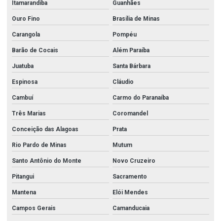
Itamarandiba
Guanhães
Ouro Fino
Brasília de Minas
Carangola
Pompéu
Barão de Cocais
Além Paraíba
Juatuba
Santa Bárbara
Espinosa
Cláudio
Cambuí
Carmo do Paranaíba
Três Marias
Coromandel
Conceição das Alagoas
Prata
Rio Pardo de Minas
Mutum
Santo Antônio do Monte
Novo Cruzeiro
Pitangui
Sacramento
Mantena
Elói Mendes
Campos Gerais
Camanducaia