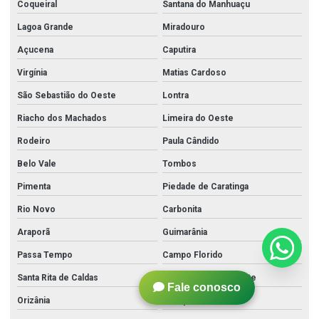
Coqueiral
Santana do Manhuaçu
Lagoa Grande
Miradouro
Açucena
Caputira
Virgínia
Matias Cardoso
São Sebastião do Oeste
Lontra
Riacho dos Machados
Limeira do Oeste
Rodeiro
Paula Cândido
Belo Vale
Tombos
Pimenta
Piedade de Caratinga
Rio Novo
Carbonita
Araporã
Guimarânia
Passa Tempo
Campo Florido
Santa Rita de Caldas
Santa Bárbara do Leste
Fale conosco
Orizânia
Pratápolis