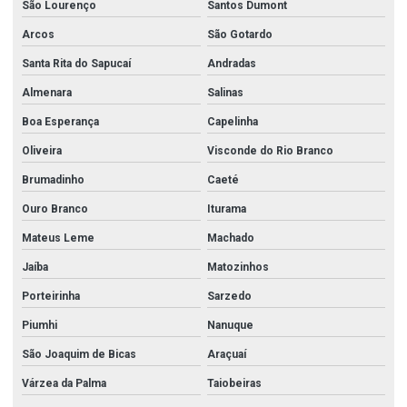
São Lourenço
Santos Dumont
Arcos
São Gotardo
Santa Rita do Sapucaí
Andradas
Almenara
Salinas
Boa Esperança
Capelinha
Oliveira
Visconde do Rio Branco
Brumadinho
Caeté
Ouro Branco
Iturama
Mateus Leme
Machado
Jaíba
Matozinhos
Porteirinha
Sarzedo
Piumhi
Nanuque
São Joaquim de Bicas
Araçuaí
Várzea da Palma
Taiobeiras