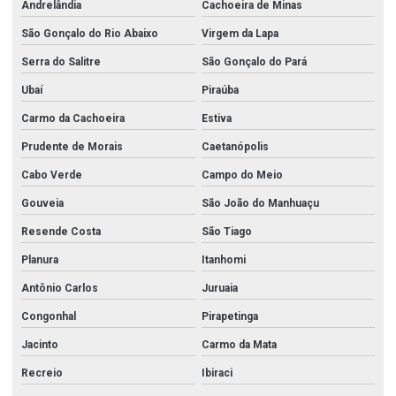
Andrelândia
Cachoeira de Minas
São Gonçalo do Rio Abaixo
Virgem da Lapa
Serra do Salitre
São Gonçalo do Pará
Ubaí
Piraúba
Carmo da Cachoeira
Estiva
Prudente de Morais
Caetanópolis
Cabo Verde
Campo do Meio
Gouveia
São João do Manhuaçu
Resende Costa
São Tiago
Planura
Itanhomi
Antônio Carlos
Juruaia
Congonhal
Pirapetinga
Jacinto
Carmo da Mata
Recreio
Ibiraci